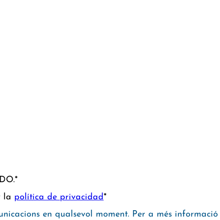
CDO.
*
y la
política de privacidad
*
municacions en qualsevol moment. Per a més informació s