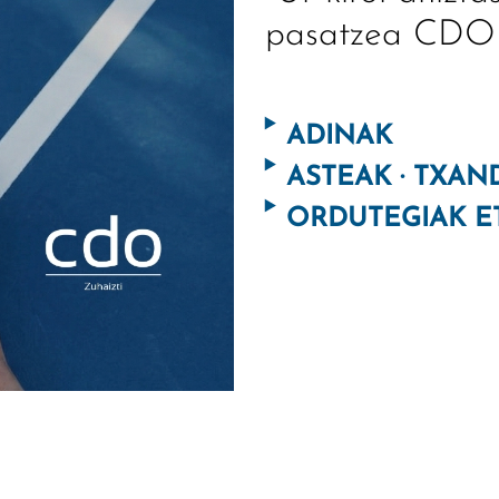
pasatzea CDO 
ADINAK
ASTEAK · TXAN
ORDUTEGIAK E