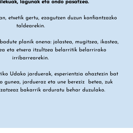
rilekuak, lagunak eta ondo pasatzea.
an, etxetik gertu, ezagutzen duzun konfiantzazko
taldearekin.
badute planik onena: jolastea, mugitzea, ikastea,
a eta etxera itzultzea belarritik belarrirako
irribarrearekin.
tiko Udako jarduerak, esperientzia ahaztezin bat
ko gunea, jardueraz eta une bereziz betea, zuk
zatzeaz bakarrik arduratu behar duzulako.