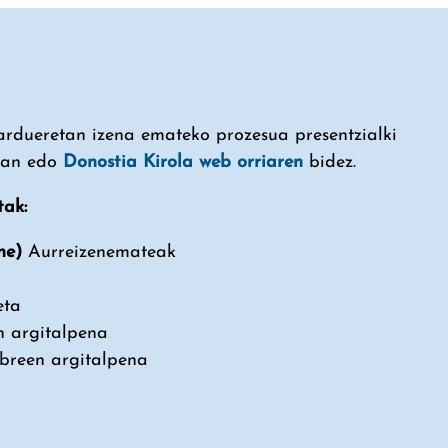
rdueretan izena emateko prozesua presentzialki
ran edo
Donostia Kirola web orriaren
bidez.
tak:
rne)
Aurreizenemateak
eta
en argitalpena
breen argitalpena