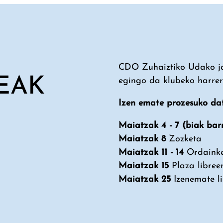
CDO Zuhaiztiko Udako ja
EAK
egingo da klubeko harre
Izen emate prozesuko da
Maiatzak 4 - 7 (biak ba
Maiatzak 8
Zozketa
Maiatzak 11 - 14
Ordaink
Maiatzak 15
Plaza libre
Maiatzak 25
Izenemate li