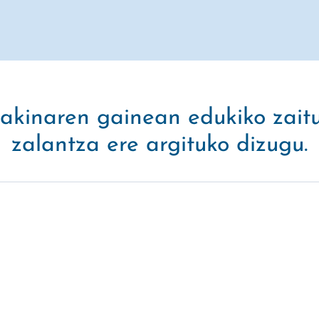
 jakinaren gainean edukiko zait
zalantza ere argituko dizugu.