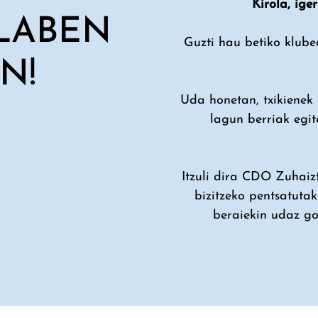
Kirola, ige
LABEN
Guzti hau betiko klube
N!
Uda honetan, txikienek 
lagun berriak egite
Itzuli dira CDO Zuhaiz
bizitzeko pentsatuta
beraiekin udaz go