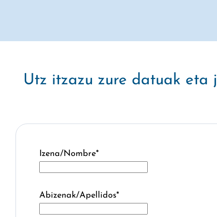
Utz itzazu zure datuak eta
Izena/Nombre
*
Abizenak/Apellidos
*